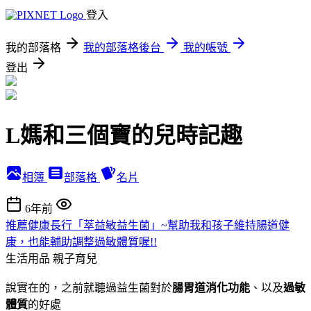
登入
我的部落格
我的部落格後台
我的帳號
登出
L媽和三個寶的兒時記趣
相簿
部落格
名片
6年前
推薦健康長行「萃益敏益生菌」~幫助我和孩子維持腸道健
康，也能輔助調整過敏體質喔!!
生活用品
親子育兒
說實在的，之前就聽過益生菌對於
腸胃道消化功能
、以及
過敏
體質
的好處