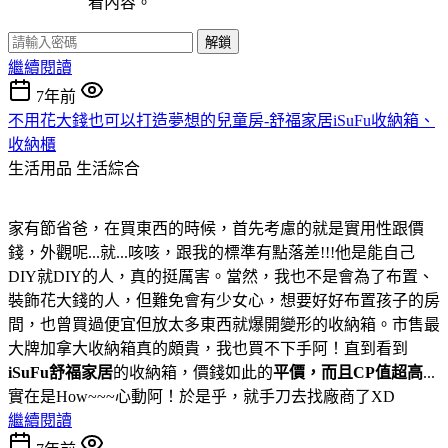
看內容。
解鎖
繼續閱讀
7年前
不用花大錢也可以打造夢想的兒童房-舒福家居iSuFu收納箱、
收納櫃
生活用品
生活綜合
家有節省爸，在買東西的時候，首先考慮的就是實用性跟價
錢，外觀呢...就...咳咳，跟我的標準有點落差!!!他是能自己
DIY就DIY的人，真的挺厲害。當然，我也不是會為了布置、
裝飾花大錢的人，但難免會有少女心，想要好好布置孩子的房
間，也曾買過便宜但放太多東西就爆開變形的收納箱。市售最
大牌加拿大收納箱真的頗貴，我也買不下手阿！直到看到
iSuFu舒福家居
的收納箱，價錢如此的
平價，而且CP值超高
...
實在是How~~~心動阿！於是乎，就手刀去找廠商了XD
繼續閱讀