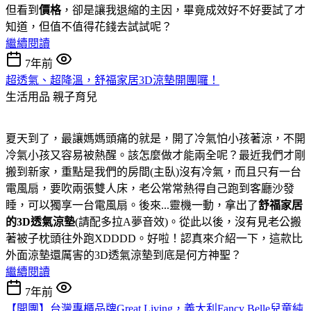
但看到
價格
，卻是讓我退縮的主因，畢竟成效好不好要試了才
知道，但值不值得花錢去試試呢？
繼續閱讀
7年前
超透氣、超降溫，舒福家居3D涼墊開團囉！
生活用品
親子育兒
夏天到了，最讓媽媽頭痛的就是，開了冷氣怕小孩著涼，不開
冷氣小孩又容易被熱醒。該怎麼做才能兩全呢？最近我們才剛
搬到新家，重點是我們的房間(主臥)沒有冷氣，而且只有一台
電風扇，要吹兩張雙人床，老公常常熱得自己跑到客廳沙發
睡，可以獨享一台電風扇。後來...靈機一動，拿出了
舒福家居
的3D透氣涼墊
(請配多拉A夢音效)。從此以後，沒有見老公搬
著被子枕頭往外跑XDDDD。好啦！認真來介紹一下，這款比
外面涼墊還厲害的3D透氣涼墊到底是何方神聖？
繼續閱讀
7年前
【開團】台灣專櫃品牌Great Living，義大利Fancy Belle兒童純