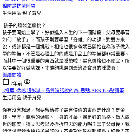
棉防蹣抗菌睡袋
生活用品
親子育兒
孩子的睡袋怎麼挑？
孩子要開始上學了，好似進入人生的下一個階段，父母要學習
如何「放手」，而孩子則要學習「分離」的功課。對雙方來
說，或許都是一個挑戰。相信也很多爸媽已開始在為孩子做入
學的準備，不管是心理上的的或是用品上的準備都非常重要。
而其中一個很重要的東西就是睡袋啦！畢竟價格也不便宜，所
以得要好好做功課，才能夠挑選到最適合寶貝的睡袋囉！
繼續閱讀
7年前
<推薦>內容超彭派、品質沒話說的奇e恩點-ARK Pen點讀筆
生活用品
親子育兒
你有沒有想過，想要留給孩子最有價值的東西是什麼？是金
錢、學歷、聰明的頭腦、一身的才華，還是好的品格、做人處
世的態度、獨立思考以及挫折容忍的能力呢？當了父母後，我
們汲汲營營想給孩子最好的，不希望他輸在起跑點，好像巴不