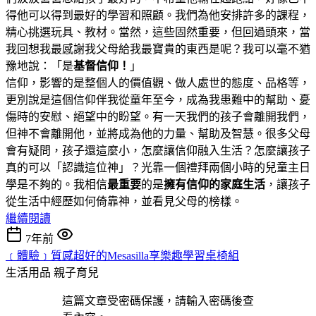
得他可以得到最好的學習和照顧。我們為他安排許多的課程，
精心挑選玩具、教材。當然，這些固然重要，但回過頭來，當
我回想我最感謝我父母給我最寶貴的東西是呢？我可以毫不猶
豫地說：「是
基督信仰！
」
信仰，影響的是整個人的價值觀、做人處世的態度、品格等，
更別說是這個信仰伴我從童年至今，成為我患難中的幫助、憂
傷時的安慰、絕望中的盼望。有一天我們的孩子會離開我們，
但神不會離開他，並將成為他的力量、幫助及智慧。很多父母
會有疑問，孩子還這麼小，怎麼讓信仰融入生活？怎麼讓孩子
真的可以「認識這位神」？光靠一個禮拜兩個小時的兒童主日
學是不夠的。我相信
最重要
的是
擁有信仰的家庭生活
，讓孩子
從生活中經歷如何倚靠神，並看見父母的榜樣。
繼續閱讀
7年前
﹝體驗﹞質感超好的Mesasilla享樂趣學習桌椅組
生活用品
親子育兒
這篇文章受密碼保護，請輸入密碼後查