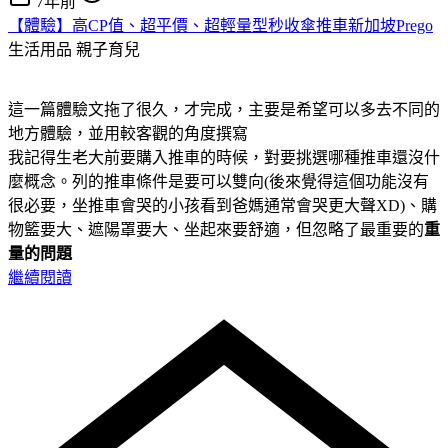
7年前
【體驗】高CP值、超平價、超輕量型秒收傘推車新加坡Prego
生活用品
親子育兒
這一篇體驗文拖了很久，才完成，主要是希望可以多去不同的
地方體驗，並用較客觀的角度撰寫
我記得生老大前要購入推車的時候，對要挑選哪種推車還沒什
麼概念。列的推車條件是要可以雙向(後來覺得這個功能沒有
很必要，坐推車會哭的小孩看到爸媽通常會哭更大聲XD)、購
物籃要大、遮陽罩要大、坐起來要舒適，但忽略了最重要的
重
量的問題
繼續閱讀